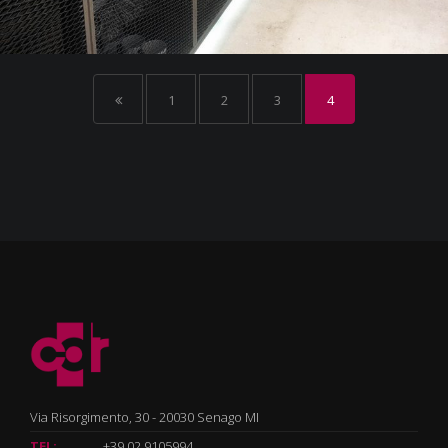
1
2
3
4
Via Risorgimento, 30 - 20030 Senago MI
TEL:
+39 02 9105994