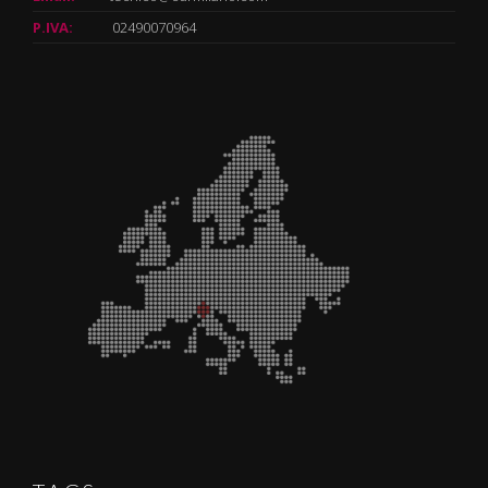
P.IVA:
02490070964